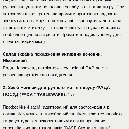
рукавички, уникати попадання засобу в очі та на шкіру. При
потраплянні в очі ретельно промити проточною водою та
звернутись до лікаря, при ковтанні – звернутись до лікаря
та показати етикетку. Після кожного застосування пляшку
необхідно щільно закривати. Тримати в недоступному для
дітей та тварин місці.
Склад (країна походження активних речовин:
Німеччина).
Вода, гідрооксид натрію 15-30%, неіонні ПАР до 5%,
розчинник органічного походження.
2. Засіб мийний для ручного миття посуду ФАДА
ПОСУД (FADA™ TABLEWARE), 1 л
Професійний засіб, адаптований для застосування в
домашніх умовах та вироблений за німецькою технологією
та рецептурою, з використанням активів провідних
європейських постачальників (BASF Group та інших).