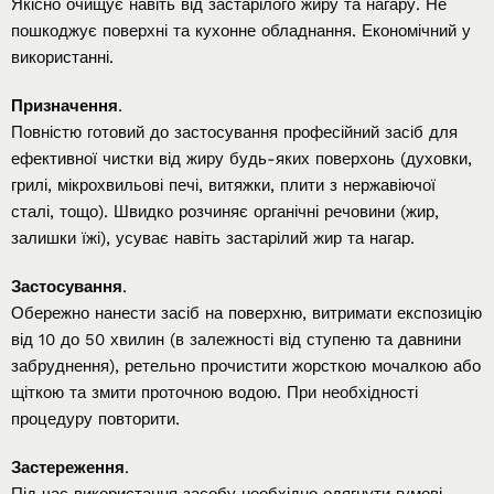
Якісно очищує навіть від застарілого жиру та нагару. Не
пошкоджує поверхні та кухонне обладнання. Економічний у
використанні.
Призначення
.
Повністю готовий до застосування професійний засіб для
ефективної чистки від жиру будь-яких поверхонь (духовки,
грилі, мікрохвильові печі, витяжки, плити з нержавіючої
сталі, тощо). Швидко розчиняє органічні речовини (жир,
залишки їжі), усуває навіть застарілий жир та нагар.
Застосування
.
Обережно нанести засіб на поверхню, витримати експозицію
від 10 до 50 хвилин (в залежності від ступеню та давнини
забруднення), ретельно прочистити жорсткою мочалкою або
щіткою та змити проточною водою. При необхідності
процедуру повторити.
Застереження
.
Під час використання засобу необхідно одягнути гумові