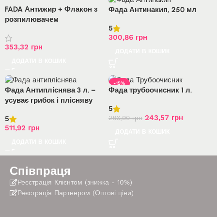
FADA Антижир + Флакон з
Фада Антинакип, 250 мл
розпилювачем
5
300,86
грн
353,32
грн
ДОДАТИ В КОШИК
ДОДАТИ В КОШИК
-15%
Фада Антипліснява 3 л. –
Фада трубоочисник 1 л.
усуває грибок і плісняву
5
243,57
грн
286,90
грн
5
511,92
грн
ДОДАТИ В КОШИК
ДОДАТИ В КОШИК
Співпраця
Реєстрація Клієнтом (знижка - 10%)
Реєстрація Партнером (Оптові ціни)