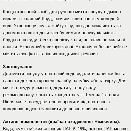
Концентрований засіб для ручного миття посуду відмінно
видаляє складний бруд, розчиняє жир навіть у холодній
воді. Утворює рясну та стійку піну, що дає можливість за
допомогою однієї дози засобу вимити велику кількість
брудного посуду. Легко споліскується, не залишає мильної
плавки. Економний у використанні. Екологічно безпечний: не
містить фосфатів та інших шкідливих речовин.
Застосування.
Для миття посуду у проточній воді видалити залишки їжі та
нанести декілька крапель засобу на губку або ганчірку. Для
миття посуду у ємності, додати у теплу воду
рекомендовану кількість концентрату – 1 мл на 1 л води.
Після миття посуд ретельно промити під проточною
холодною водою і залишити до повного висихання.
Активні компоненти (країна походження: Німеччина).
Вода, суміш м’яких аніонних ПАР 5-15%, неіонні ПАР менше