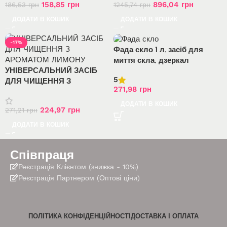
158,85
грн
896,04
грн
186,53
грн
1245,74
грн
ДОДАТИ В КОШИК
ДОДАТИ В КОШИК
-17%
Фада скло 1 л. засіб для
миття скла, дзеркал
УНІВЕРСАЛЬНИЙ ЗАСІБ
5
ДЛЯ ЧИЩЕННЯ З
271,98
грн
АРОМАТОМ ЛИМОНУ
ДОДАТИ В КОШИК
224,97
грн
271,21
грн
ДОДАТИ В КОШИК
Співпраця
Реєстрація Клієнтом (знижка - 10%)
Реєстрація Партнером (Оптові ціни)
ПОЛІТИКА КОНФІДЕНЦІЙНОСТІ
ДОСТАВКА І ОПЛАТА