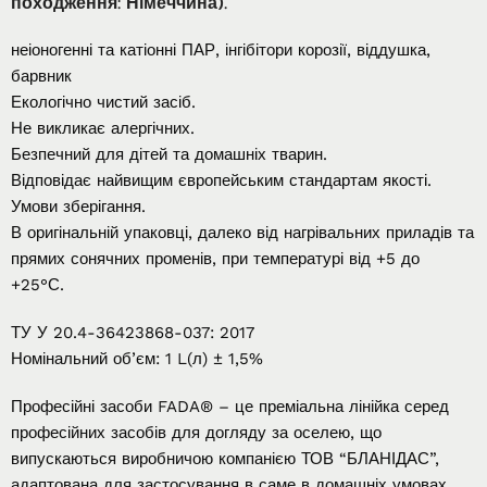
походження: Німеччина).
неіоногенні та катіонні ПАР, інгібітори корозії, віддушка,
барвник
Екологічно чистий засіб.
Не викликає алергічних.
Безпечний для дітей та домашніх тварин.
Відповідає найвищим європейським стандартам якості.
Умови зберігання.
В оригінальній упаковці, далеко від нагрівальних приладів та
прямих сонячних променів, при температурі від +5 до
+25°С.
ТУ У 20.4-36423868-037: 2017
Номінальний об’єм: 1 L(л) ± 1,5%
Професійні засоби FADA® – це преміальна лінійка серед
професійних засобів для догляду за оселею, що
випускаються виробничою компанією ТОВ “БЛАНІДАС”,
адаптована для застосування в саме в домашніх умовах.